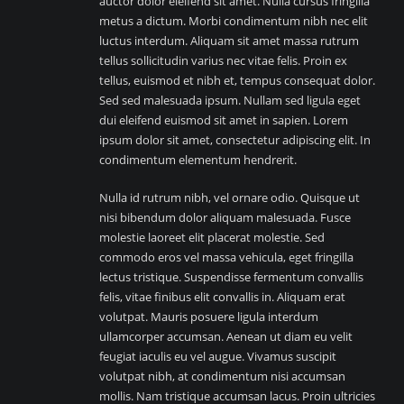
auctor dolor eleifend sit amet. Nulla cursus fringilla
metus a dictum. Morbi condimentum nibh nec elit
luctus interdum. Aliquam sit amet massa rutrum
tellus sollicitudin varius nec vitae felis. Proin ex
tellus, euismod et nibh et, tempus consequat dolor.
Sed sed malesuada ipsum. Nullam sed ligula eget
dui eleifend euismod sit amet in sapien. Lorem
ipsum dolor sit amet, consectetur adipiscing elit. In
condimentum elementum hendrerit.
Nulla id rutrum nibh, vel ornare odio. Quisque ut
nisi bibendum dolor aliquam malesuada. Fusce
molestie laoreet elit placerat molestie. Sed
commodo eros vel massa vehicula, eget fringilla
lectus tristique. Suspendisse fermentum convallis
felis, vitae finibus elit convallis in. Aliquam erat
volutpat. Mauris posuere ligula interdum
ullamcorper accumsan. Aenean ut diam eu velit
feugiat iaculis eu vel augue. Vivamus suscipit
volutpat nibh, at condimentum nisi accumsan
mollis. Nam tristique accumsan lacus. Proin ultricies