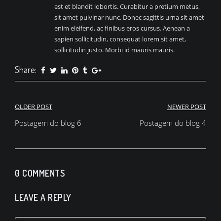
est et blandit lobortis. Curabitur a pretium metus,
sit amet pulvinar nunc. Donec sagittis urna sit amet
enim eleifend, ac finibus eros cursus. Aenean a
sapien sollicitudin, consequat lorem sit amet,
sollicitudin justo. Morbi id mauris mauris.
Share:
Navegação
OLDER POST
NEWER POST
de
Postagem do blog 6
Postagem do blog 4
Post
0 COMMENTS
LEAVE A REPLY