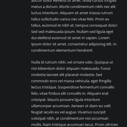
auctor dolor eleifend sit amet. Nulla cursus fringilla
metus a dictum. Morbi condimentum nibh nec elit
luctus interdum. Aliquam sit amet massa rutrum
tellus sollicitudin varius nec vitae felis. Proin ex
tellus, euismod et nibh et, tempus consequat dolor.
Sed sed malesuada ipsum. Nullam sed ligula eget
dui eleifend euismod sit amet in sapien. Lorem
ipsum dolor sit amet, consectetur adipiscing elit. In
condimentum elementum hendrerit.
Nulla id rutrum nibh, vel ornare odio. Quisque ut
nisi bibendum dolor aliquam malesuada. Fusce
molestie laoreet elit placerat molestie. Sed
commodo eros vel massa vehicula, eget fringilla
lectus tristique. Suspendisse fermentum convallis
felis, vitae finibus elit convallis in. Aliquam erat
volutpat. Mauris posuere ligula interdum
ullamcorper accumsan. Aenean ut diam eu velit
feugiat iaculis eu vel augue. Vivamus suscipit
volutpat nibh, at condimentum nisi accumsan
mollis. Nam tristique accumsan lacus. Proin ultricies